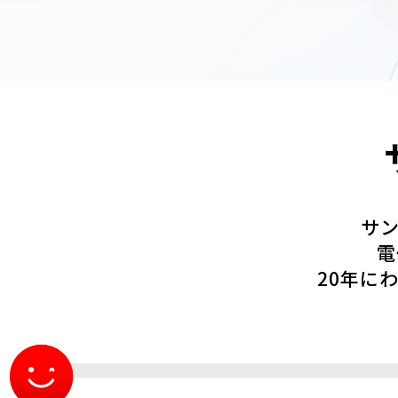
サ
電
20年に