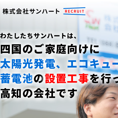
わたしたちサンハートは、
四国のご家庭向けに
太陽光発電、エコキュ
蓄電池
の
設置工事
を行
高知の会社です